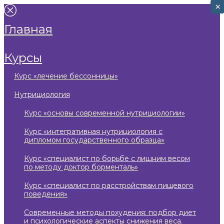
×
×
главная
курсы
курс «лечение бессонницы»
нутрициология
курс «основы современной нутрициологии»
курс «интегративная нутрициология с
дипломом государственного образца»
курс «специалист по борьбе с лишним весом
по методу доктор борменталь»
курс «специалист по расстройствам пищевого
поведения»
современные методы похудения: подбор диет
и психологические аспекты снижения веса.