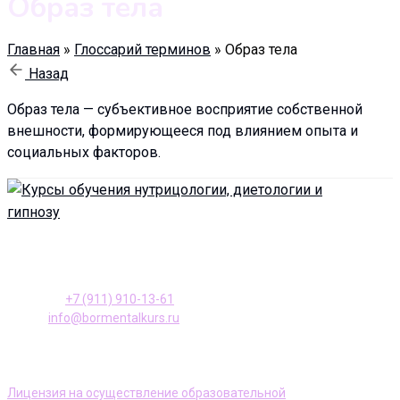
Образ тела
Главная
»
Глоссарий терминов
»
Образ тела
Назад
Образ тела — субъективное восприятие собственной
внешности, формирующееся под влиянием опыта и
социальных факторов.
196128, Санкт-Петербург ул. Варшавская, д. 23, к. 2
Телефон:
+7 (911) 910-13-61
E-mail:
info@bormentalkurs.ru
АНО ДПО Учебный центр «Доктор Борменталь»
Лицензия на осуществление образовательной