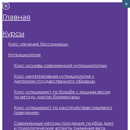
×
×
главная
курсы
курс «лечение бессонницы»
нутрициология
курс «основы современной нутрициологии»
курс «интегративная нутрициология с
дипломом государственного образца»
курс «специалист по борьбе с лишним весом
по методу доктор борменталь»
курс «специалист по расстройствам пищевого
поведения»
современные методы похудения: подбор диет
и психологические аспекты снижения веса.