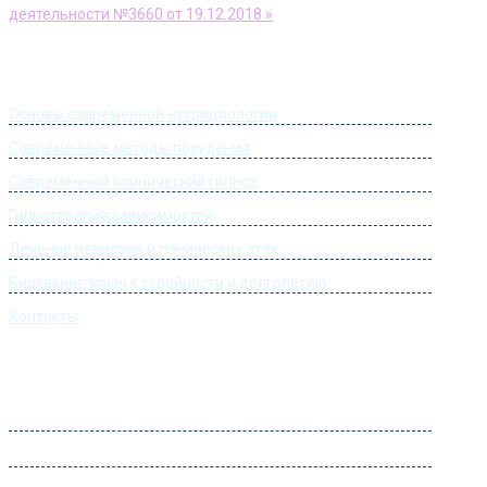
деятельности №3660 от 19.12.2018 »
Информация
Основы современной нутрициологии
Современные методы похудения
Современный клинический гипноз
Гипнотерапия зависимостей
Лечение неврозов и панических атак
Биохакинг: ключ к стройности и долголетию
Контакты
Часы работы
Понедельник:
09:00 – 22:00
Вторник:
09:00 – 22:00