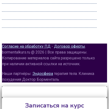
Среда:
09:00 – 22:00
Четверг:
09:00 – 22:00
Пятница:
09:00 – 22:00
Суббота:
09:00 – 22:00
Воскресенье:
09:00 – 20:00
Согласие на обработку ПД
-
Договор оферты
.
bormentalkurs.ru @ 2026 | Все права защищены.
Копирование материалов сайта разрешено только
при наличии активной ссылки на источник.
Наши партнёры:
Эндосфера
терапия тела. Клиника
похудения Доктор Борменталь
Записаться на курс