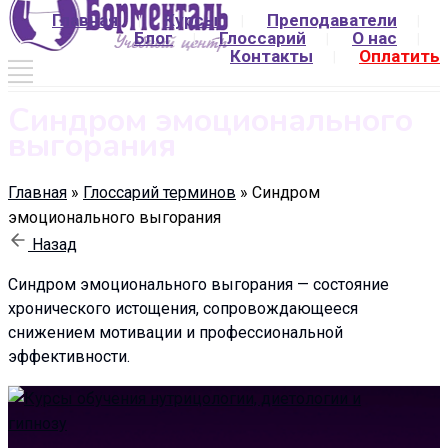
Главная
Курсы
Преподаватели
Блог
Глоссарий
О нас
Контакты
Оплатить
Синдром эмоционального
выгорания
Главная
»
Глоссарий терминов
»
Синдром
эмоционального выгорания
Назад
Синдром эмоционального выгорания — состояние
хронического истощения, сопровождающееся
снижением мотивации и профессиональной
эффективности.