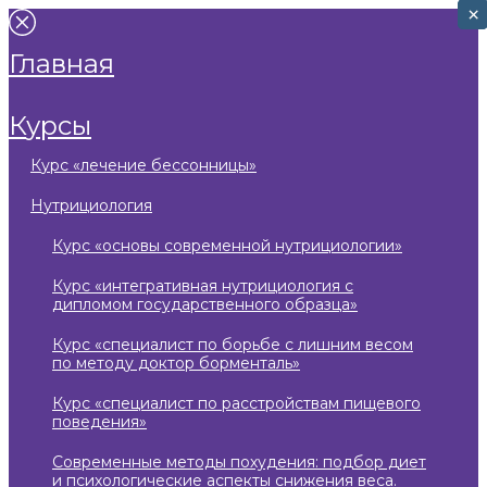
×
×
главная
курсы
курс «лечение бессонницы»
нутрициология
курс «основы современной нутрициологии»
курс «интегративная нутрициология с
дипломом государственного образца»
курс «специалист по борьбе с лишним весом
по методу доктор борменталь»
курс «специалист по расстройствам пищевого
поведения»
современные методы похудения: подбор диет
и психологические аспекты снижения веса.