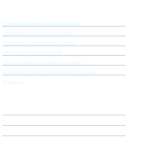
Информация
Основы современной нутрициологии
Современные методы похудения
Современный клинический гипноз
Гипнотерапия зависимостей
Лечение неврозов и панических атак
Биохакинг: ключ к стройности и долголетию
Контакты
Часы работы
Понедельник:
09:00 – 22:00
Вторник:
09:00 – 22:00
Среда:
09:00 – 22:00