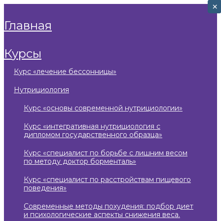
×
×
главная
курсы
курс «лечение бессонницы»
нутрициология
курс «основы современной нутрициологии»
курс «интегративная нутрициология с
дипломом государственного образца»
курс «специалист по борьбе с лишним весом
по методу доктор борменталь»
курс «специалист по расстройствам пищевого
поведения»
современные методы похудения: подбор диет
и психологические аспекты снижения веса.