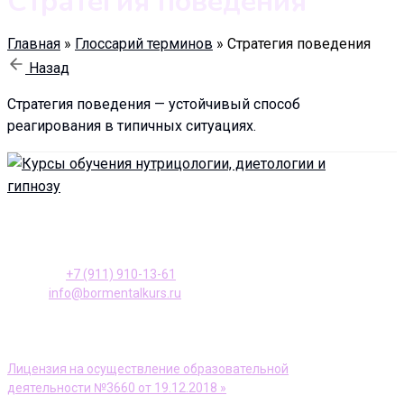
Стратегия поведения
Главная
»
Глоссарий терминов
»
Стратегия поведения
Назад
Стратегия поведения — устойчивый способ
реагирования в типичных ситуациях.
196128, Санкт-Петербург ул. Варшавская, д. 23, к. 2
Телефон:
+7 (911) 910-13-61
E-mail:
info@bormentalkurs.ru
АНО ДПО Учебный центр «Доктор Борменталь»
Лицензия на осуществление образовательной
деятельности №3660 от 19.12.2018 »