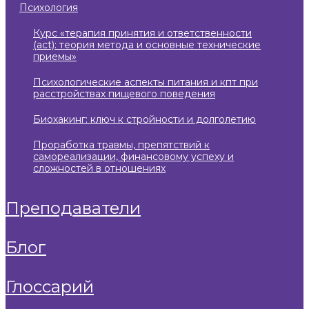
психология
курс «терапия принятия и ответственности
(act): теория метода и основные технические
приемы»
психологические аспекты питания и кпт при
расстройствах пищевого поведения
биохакинг: ключ к стройности и долголетию
проработка травмы, препятствий к
самореализации, финансовому успеху и
сложностей в отношениях
преподаватели
блог
глоссарий