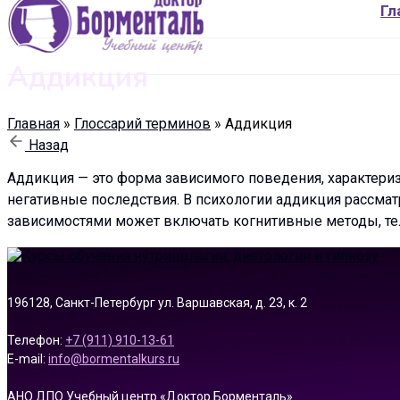
Гл
Аддикция
Главная
»
Глоссарий терминов
»
Аддикция
Назад
Аддикция — это форма зависимого поведения, характери
негативные последствия. В психологии аддикция рассмат
зависимостями может включать когнитивные методы, те
196128, Санкт-Петербург ул. Варшавская, д. 23, к. 2
Телефон:
+7 (911) 910-13-61
E-mail:
info@bormentalkurs.ru
АНО ДПО Учебный центр «Доктор Борменталь»