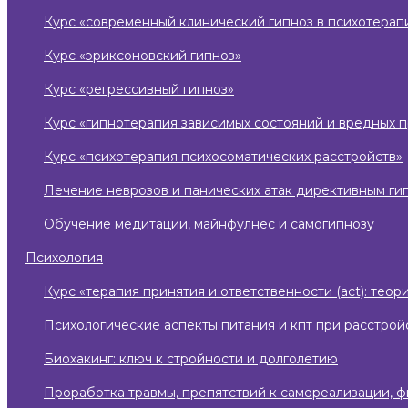
курс «современный клинический гипноз в психотерап
курс «эриксоновский гипноз»
курс «регрессивный гипноз»
курс «гипнотерапия зависимых состояний и вредных 
курс «психотерапия психосоматических расстройств»
лечение неврозов и панических атак директивным ги
обучение медитации, майнфулнес и самогипнозу
психология
курс «терапия принятия и ответственности (act): те
психологические аспекты питания и кпт при расстро
биохакинг: ключ к стройности и долголетию
проработка травмы, препятствий к самореализации, 