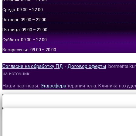
Среда:
09:00 – 22:00
Четверг:
09:00 – 22:00
Пятница:
09:00 – 22:00
Суббота:
09:00 – 22:00
Воскресенье:
09:00 – 20:00
Согласие на обработку ПД
-
Договор оферты
. bormentalk
на источник.
Наши партнёры:
Эндосфера
терапия тела. Клиника похуд