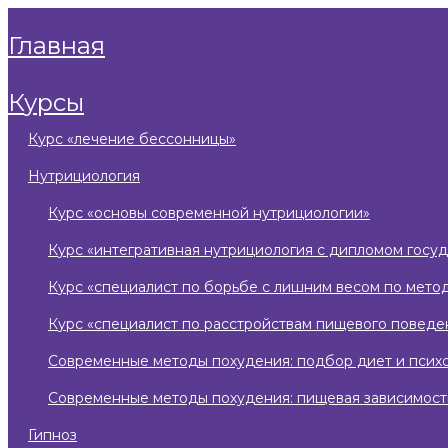
главная
курсы
курс «лечение бессонницы»
нутрициология
курс «основы современной нутрициологии»
курс «интегративная нутрициология с дипломом госу
курс «специалист по борьбе с лишним весом по мето
курс «специалист по расстройствам пищевого поведе
современные методы похудения: подбор диет и псих
современные методы похудения: пищевая зависимост
гипноз