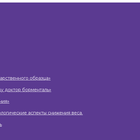
дарственного образца»
ду доктор борменталь»
ния»
ологические аспекты снижения веса.
ь