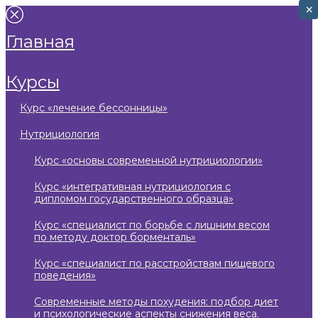
×
×
главная
курсы
курс «лечение бессонницы»
нутрициология
курс «основы современной нутрициологии»
курс «интегративная нутрициология с
дипломом государственного образца»
курс «специалист по борьбе с лишним весом
по методу доктор борменталь»
курс «специалист по расстройствам пищевого
поведения»
современные методы похудения: подбор диет
и психологические аспекты снижения веса.