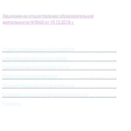
АНО ДПО Учебный центр «Доктор Борменталь»
Лицензия на осуществление образовательной
деятельности №3660 от 19.12.2018 »
Информация
Основы современной нутрициологии
Современные методы похудения
Современный клинический гипноз
Гипнотерапия зависимостей
Лечение неврозов и панических атак
Биохакинг: ключ к стройности и долголетию
Контакты
Часы работы