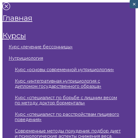
×
×
главная
курсы
курс «лечение бессонницы»
нутрициология
курс «основы современной нутрициологии»
курс «интегративная нутрициология с
дипломом государственного образца»
курс «специалист по борьбе с лишним весом
по методу доктор борменталь»
курс «специалист по расстройствам пищевого
поведения»
современные методы похудения: подбор диет
и психологические аспекты снижения веса.