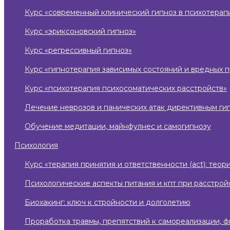
курс «современный клинический гипноз в психотерап
курс «эриксоновский гипноз»
курс «регрессивный гипноз»
курс «гипнотерапия зависимых состояний и вредных 
курс «психотерапия психосоматических расстройств»
лечение неврозов и панических атак директивным ги
обучение медитации, майнфулнес и самогипнозу
психология
курс «терапия принятия и ответственности (act): те
психологические аспекты питания и кпт при расстро
биохакинг: ключ к стройности и долголетию
проработка травмы, препятствий к самореализации, 