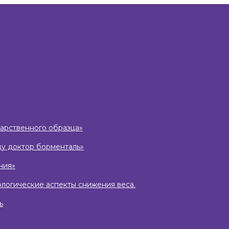
дарственного образца»
ду доктор борменталь»
ния»
ологические аспекты снижения веса.
ь