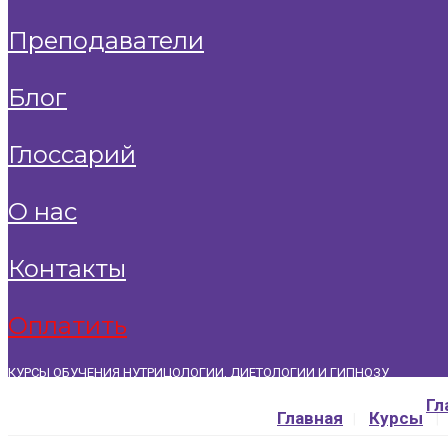
преподаватели
блог
глоссарий
о нас
контакты
оплатить
КУРСЫ ОБУЧЕНИЯ НУТРИЦОЛОГИИ, ДИЕТОЛОГИИ И ГИПНОЗУ
+7 (911) 769-69-70
|
info@bormentalkurs.ru
Гл
Главная
Курсы