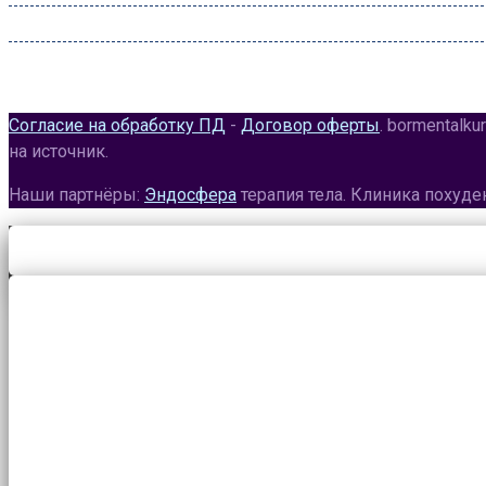
Суббота:
09:00 – 22:00
Воскресенье:
09:00 – 20:00
Согласие на обработку ПД
-
Договор оферты
. bormentalk
на источник.
Наши партнёры:
Эндосфера
терапия тела. Клиника похуд