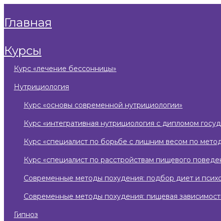
главная
курсы
курс «лечение бессонницы»
нутрициология
курс «основы современной нутрициологии»
курс «интегративная нутрициология с дипломом госу
курс «специалист по борьбе с лишним весом по мето
курс «специалист по расстройствам пищевого поведе
современные методы похудения: подбор диет и псих
современные методы похудения: пищевая зависимост
гипноз