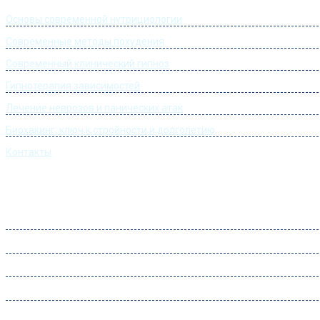
Основы современной нутрициологии
Современные методы похудения
Современный клинический гипноз
Гипнотерапия зависимостей
Лечение неврозов и панических атак
Биохакинг: ключ к стройности и долголетию
Контакты
Часы работы
Понедельник:
09:00 – 22:00
Вторник:
09:00 – 22:00
Среда:
09:00 – 22:00
Четверг:
09:00 – 22:00
Пятница:
09:00 – 22:00