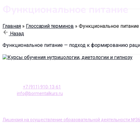
Функциональное питание
Главная
»
Глоссарий терминов
»
Функциональное питание
Назад
Функциональное питание — подход к формированию рацио
196128, Санкт-Петербург ул. Варшавская, д. 23, к. 2
Телефон:
+7 (911) 910-13-61
E-mail:
info@bormentalkurs.ru
АНО ДПО Учебный центр «Доктор Борменталь»
Лицензия на осуществление образовательной деятельности №366
Информация