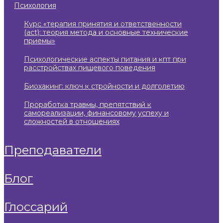
психология
курс «терапия принятия и ответственности
(act): теория метода и основные технические
приемы»
психологические аспекты питания и кпт при
расстройствах пищевого поведения
биохакинг: ключ к стройности и долголетию
проработка травмы, препятствий к
самореализации, финансовому успеху и
сложностей в отношениях
преподаватели
блог
глоссарий