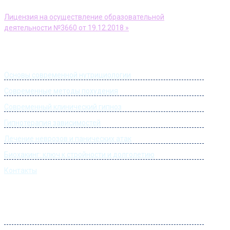
Лицензия на осуществление образовательной
деятельности №3660 от 19.12.2018 »
Информация
Основы современной нутрициологии
Современные методы похудения
Современный клинический гипноз
Гипнотерапия зависимостей
Лечение неврозов и панических атак
Биохакинг: ключ к стройности и долголетию
Контакты
Часы работы
Понедельник:
09:00 – 22:00