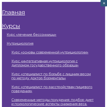
×
×
главная
курсы
курс «лечение бессонницы»
нутрициология
курс «основы современной нутрициологии»
курс «интегративная нутрициология с
дипломом государственного образца»
курс «специалист по борьбе с лишним весом
по методу доктор борменталь»
курс «специалист по расстройствам пищевого
поведения»
современные методы похудения: подбор диет
и психологические аспекты снижения веса.