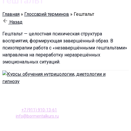
Гештальт
Главная
»
Глоссарий терминов
»
Гештальт
Назад
Гештальт — целостная психическая структура
восприятия, формирующая завершённый образ. В
психотерапии работа с «незавершёнными гештальтами»
направлена на переработку неразрешённых
эмоциональных ситуаций.
196128, Санкт-Петербург ул. Варшавская, д. 23, к. 2
Телефон:
+7 (911) 910-13-61
E-mail:
info@bormentalkurs.ru
АНО ДПО Учебный центр «Доктор Борменталь»