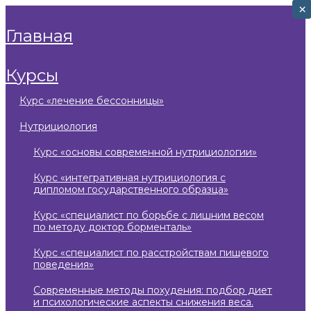
×
×
главная
курсы
курс «лечение бессонницы»
нутрициология
курс «основы современной нутрициологии»
курс «интегративная нутрициология с
дипломом государственного образца»
курс «специалист по борьбе с лишним весом
по методу доктор борменталь»
курс «специалист по расстройствам пищевого
поведения»
современные методы похудения: подбор диет
и психологические аспекты снижения веса.