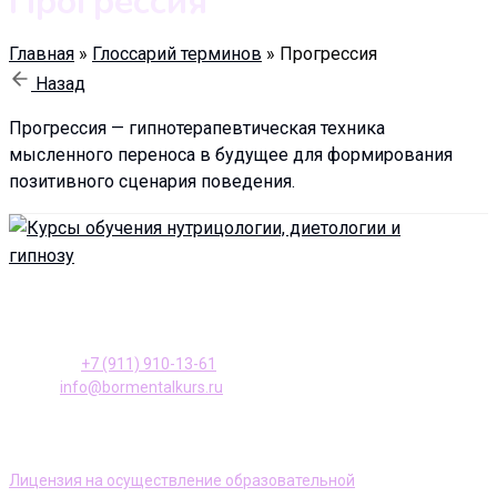
Прогрессия
Главная
»
Глоссарий терминов
»
Прогрессия
Назад
Прогрессия — гипнотерапевтическая техника
мысленного переноса в будущее для формирования
позитивного сценария поведения.
196128, Санкт-Петербург ул. Варшавская, д. 23, к. 2
Телефон:
+7 (911) 910-13-61
E-mail:
info@bormentalkurs.ru
АНО ДПО Учебный центр «Доктор Борменталь»
Лицензия на осуществление образовательной