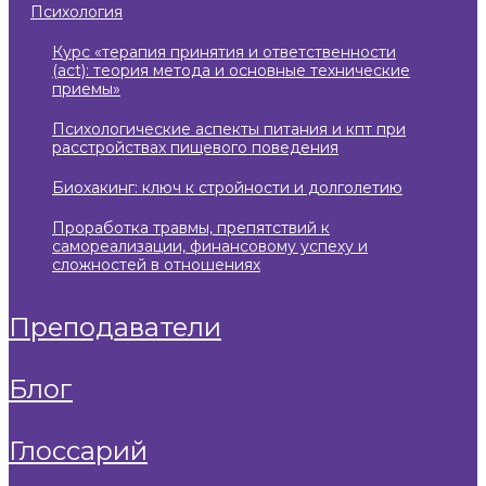
психология
курс «терапия принятия и ответственности
(act): теория метода и основные технические
приемы»
психологические аспекты питания и кпт при
расстройствах пищевого поведения
биохакинг: ключ к стройности и долголетию
проработка травмы, препятствий к
самореализации, финансовому успеху и
сложностей в отношениях
преподаватели
блог
глоссарий