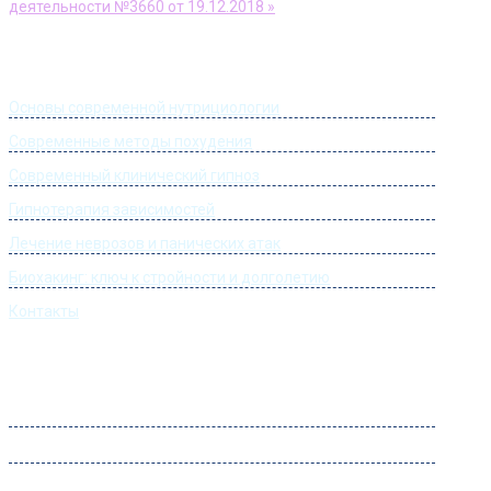
деятельности №3660 от 19.12.2018 »
Информация
Основы современной нутрициологии
Современные методы похудения
Современный клинический гипноз
Гипнотерапия зависимостей
Лечение неврозов и панических атак
Биохакинг: ключ к стройности и долголетию
Контакты
Часы работы
Понедельник:
09:00 – 22:00
Вторник:
09:00 – 22:00
Среда:
09:00 – 22:00