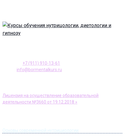
196128, Санкт-Петербург ул. Варшавская, д. 23, к. 2
Телефон:
+7 (911) 910-13-61
E-mail:
info@bormentalkurs.ru
АНО ДПО Учебный центр «Доктор Борменталь»
Лицензия на осуществление образовательной
деятельности №3660 от 19.12.2018 »
Информация
Основы современной нутрициологии