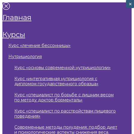
×
×
главная
курсы
курс «лечение бессонницы»
нутрициология
курс «основы современной нутрициологии»
курс «интегративная нутрициология с
дипломом государственного образца»
курс «специалист по борьбе с лишним весом
по методу доктор борменталь»
курс «специалист по расстройствам пищевого
поведения»
современные методы похудения: подбор диет
и психологические аспекты снижения веса.