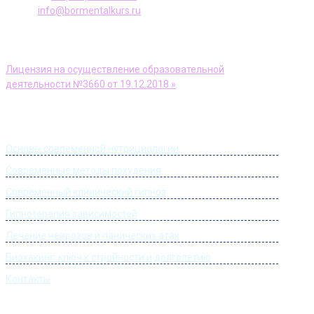
E-mail:
info@bormentalkurs.ru
АНО ДПО Учебный центр «Доктор Борменталь»
Лицензия на осуществление образовательной
деятельности №3660 от 19.12.2018 »
Информация
Основы современной нутрициологии
Современные методы похудения
Современный клинический гипноз
Гипнотерапия зависимостей
Лечение неврозов и панических атак
Биохакинг: ключ к стройности и долголетию
Контакты