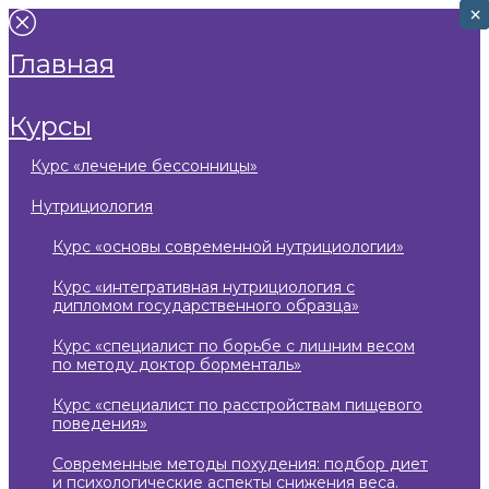
×
×
главная
курсы
курс «лечение бессонницы»
нутрициология
курс «основы современной нутрициологии»
курс «интегративная нутрициология с
дипломом государственного образца»
курс «специалист по борьбе с лишним весом
по методу доктор борменталь»
курс «специалист по расстройствам пищевого
поведения»
современные методы похудения: подбор диет
и психологические аспекты снижения веса.