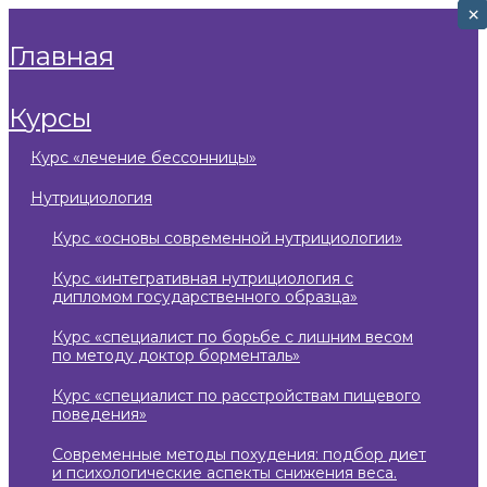
×
×
главная
курсы
курс «лечение бессонницы»
нутрициология
курс «основы современной нутрициологии»
курс «интегративная нутрициология с
дипломом государственного образца»
курс «специалист по борьбе с лишним весом
по методу доктор борменталь»
курс «специалист по расстройствам пищевого
поведения»
современные методы похудения: подбор диет
и психологические аспекты снижения веса.