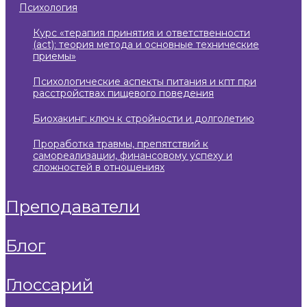
психология
курс «терапия принятия и ответственности
(act): теория метода и основные технические
приемы»
психологические аспекты питания и кпт при
расстройствах пищевого поведения
биохакинг: ключ к стройности и долголетию
проработка травмы, препятствий к
самореализации, финансовому успеху и
сложностей в отношениях
преподаватели
блог
глоссарий