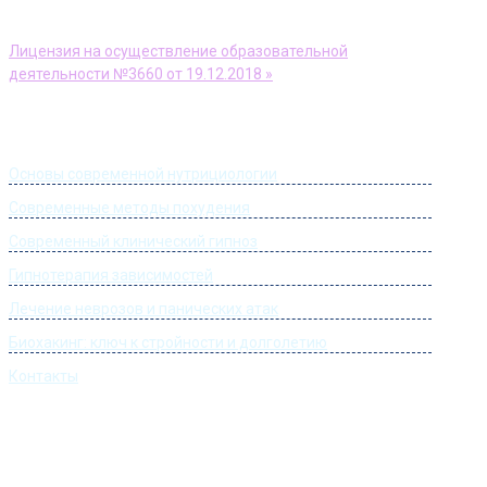
АНО ДПО Учебный центр «Доктор Борменталь»
Лицензия на осуществление образовательной
деятельности №3660 от 19.12.2018 »
Информация
Основы современной нутрициологии
Современные методы похудения
Современный клинический гипноз
Гипнотерапия зависимостей
Лечение неврозов и панических атак
Биохакинг: ключ к стройности и долголетию
Контакты
Часы работы
Понедельник:
09:00 – 22:00