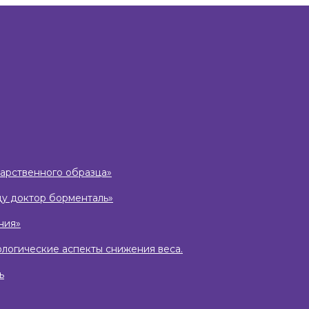
дарственного образца»
ду доктор борменталь»
ния»
ологические аспекты снижения веса.
ь