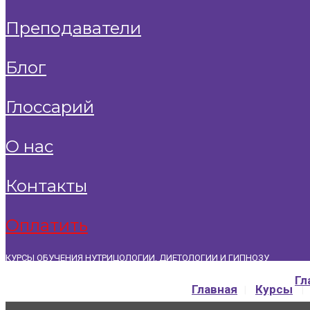
преподаватели
блог
глоссарий
о нас
контакты
оплатить
КУРСЫ ОБУЧЕНИЯ НУТРИЦОЛОГИИ, ДИЕТОЛОГИИ И ГИПНОЗУ
+7 (911) 769-69-70
|
info@bormentalkurs.ru
Гл
Главная
Курсы