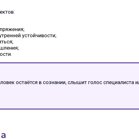
ектов:
пряжения;
утренней устойчивости;
яться;
шления;
ости.
еловек остаётся в сознании, слышит голос специалиста и
ка