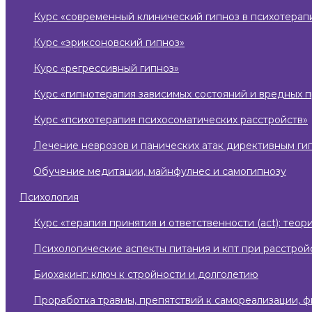
курс «современный клинический гипноз в психотерап
курс «эриксоновский гипноз»
курс «регрессивный гипноз»
курс «гипнотерапия зависимых состояний и вредных 
курс «психотерапия психосоматических расстройств»
лечение неврозов и панических атак директивным ги
обучение медитации, майнфулнес и самогипнозу
психология
курс «терапия принятия и ответственности (act): те
психологические аспекты питания и кпт при расстро
биохакинг: ключ к стройности и долголетию
проработка травмы, препятствий к самореализации, 