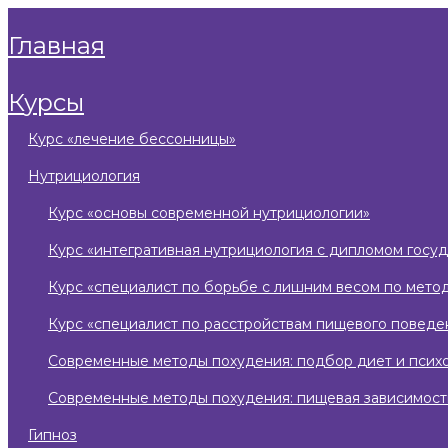
главная
курсы
курс «лечение бессонницы»
нутрициология
курс «основы современной нутрициологии»
курс «интегративная нутрициология с дипломом госу
курс «специалист по борьбе с лишним весом по мето
курс «специалист по расстройствам пищевого поведе
современные методы похудения: подбор диет и псих
современные методы похудения: пищевая зависимост
гипноз