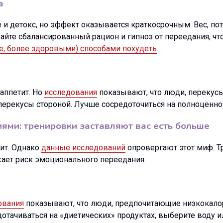
а
 детокс, но эффект оказывается краткосрочным. Вес, пот
райте сбалансированный рацион и гипноз от переедания, 
е, более здоровыми) способами похудеть
.
аппетит. Но
исследования
показывают, что люди, переку
т перекусы стороной. Лучше сосредоточиться на полноценно
ями: тренировки заставляют вас есть больше
тит. Однако
данные исследований
опровергают этот миф. Т
жает риск эмоционального переедания.
ования
показывают, что люди, предпочитающие низкокало
отачиваться на «диетических» продуктах, выберите воду ил