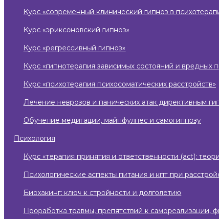
курс «современный клинический гипноз в психотерап
курс «эриксоновский гипноз»
курс «регрессивный гипноз»
курс «гипнотерапия зависимых состояний и вредных 
курс «психотерапия психосоматических расстройств»
лечение неврозов и панических атак директивным ги
обучение медитации, майнфулнес и самогипнозу
психология
курс «терапия принятия и ответственности (act): те
психологические аспекты питания и кпт при расстро
биохакинг: ключ к стройности и долголетию
проработка травмы, препятствий к самореализации, 