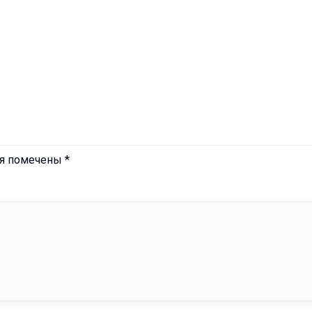
ля помечены
*