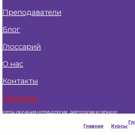
преподаватели
блог
глоссарий
о нас
контакты
оплатить
КУРСЫ ОБУЧЕНИЯ НУТРИЦОЛОГИИ, ДИЕТОЛОГИИ И ГИПНОЗУ
+7 (911) 769-69-70
|
info@bormentalkurs.ru
Гл
Главная
Курсы