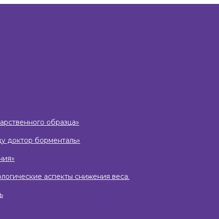
дарственного образца»
ду доктор борменталь»
ния»
ологические аспекты снижения веса.
ь