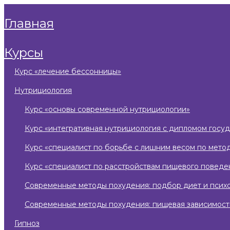
главная
курсы
курс «лечение бессонницы»
нутрициология
курс «основы современной нутрициологии»
курс «интегративная нутрициология с дипломом госу
курс «специалист по борьбе с лишним весом по мето
курс «специалист по расстройствам пищевого поведе
современные методы похудения: подбор диет и псих
современные методы похудения: пищевая зависимост
гипноз