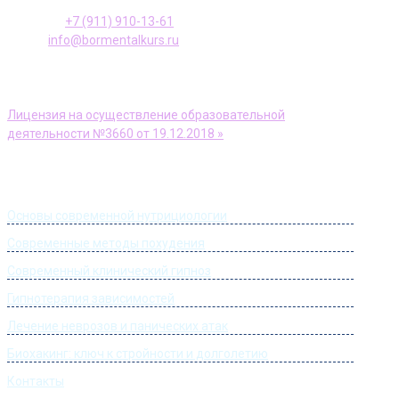
Телефон:
+7 (911) 910-13-61
E-mail:
info@bormentalkurs.ru
АНО ДПО Учебный центр «Доктор Борменталь»
Лицензия на осуществление образовательной
деятельности №3660 от 19.12.2018 »
Информация
Основы современной нутрициологии
Современные методы похудения
Современный клинический гипноз
Гипнотерапия зависимостей
Лечение неврозов и панических атак
Биохакинг: ключ к стройности и долголетию
Контакты