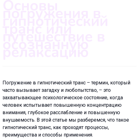
Основы
погружения в
гипнотический
транс или
путешествие в
осознанную
релаксацию
Погружение в гипнотический транс – термин, который
часто вызывает загадку и любопытство, – это
захватывающее психологическое состояние, когда
человек испытывает повышенную концентрацию
внимания, глубокое расслабление и повышенную
внушаемость. В этой статье мы разберемся, что такое
гипнотический транс, как проходят процессы,
преимущества и способы применения.