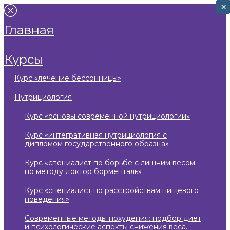
×
×
главная
курсы
курс «лечение бессонницы»
нутрициология
курс «основы современной нутрициологии»
курс «интегративная нутрициология с
дипломом государственного образца»
курс «специалист по борьбе с лишним весом
по методу доктор борменталь»
курс «специалист по расстройствам пищевого
поведения»
современные методы похудения: подбор диет
и психологические аспекты снижения веса.